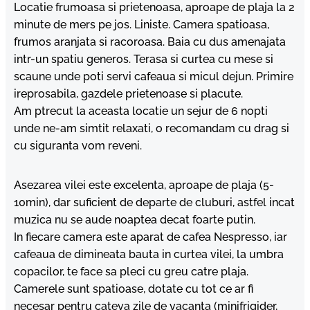
Locatie frumoasa si prietenoasa, aproape de plaja la 2
minute de mers pe jos. Liniste. Camera spatioasa,
frumos aranjata si racoroasa. Baia cu dus amenajata
intr-un spatiu generos. Terasa si curtea cu mese si
scaune unde poti servi cafeaua si micul dejun. Primire
ireprosabila, gazdele prietenoase si placute.
Am ptrecut la aceasta locatie un sejur de 6 nopti
unde ne-am simtit relaxati, o recomandam cu drag si
cu siguranta vom reveni.
Asezarea vilei este excelenta, aproape de plaja (5-
10min), dar suficient de departe de cluburi, astfel incat
muzica nu se aude noaptea decat foarte putin.
In fiecare camera este aparat de cafea Nespresso, iar
cafeaua de dimineata bauta in curtea vilei, la umbra
copacilor, te face sa pleci cu greu catre plaja.
Camerele sunt spatioase, dotate cu tot ce ar fi
necesar pentru cateva zile de vacanta (minifrigider,