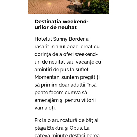
Destinația weekend-
urilor de neuitat
Hotelul
Sunny Border a
răsărit în anul 2020, creat cu
dorința de a oferi weekend-
uri de neuitat sau vacanțe cu
amintiri de pus la suflet.
Momentan, suntem pregătiți
să primim doar adulții, însă
poate facem cumva să
amenajăm şi pentru viitorii
vamaioți.
Fix la o aruncătură de băț ai
plaja Elektra şi Opus. La
câteva minute desfaci berea