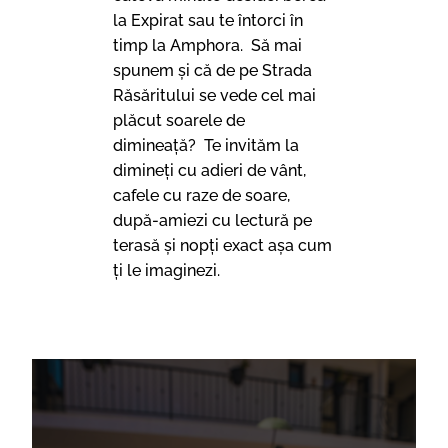
la Expirat sau te întorci în
timp la Amphora. Să mai
spunem și că de pe Strada
Răsăritului se vede cel mai
plăcut soarele de
dimineață? Te invităm la
dimineți cu adieri de vânt,
cafele cu raze de soare,
după-amiezi cu lectură pe
terasă și nopți exact așa cum
ți le imaginezi.