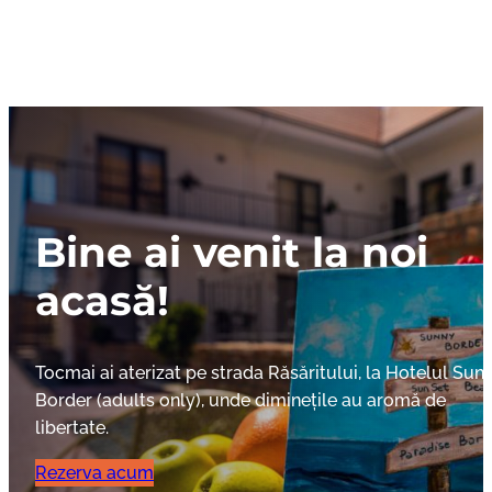
Skip
to
content
Bine ai venit la noi
acasă!
Tocmai ai aterizat pe strada Răsăritului, la Hotelul Sun
Border (adults only), unde diminețile au aromă de
libertate.
Rezerva acum